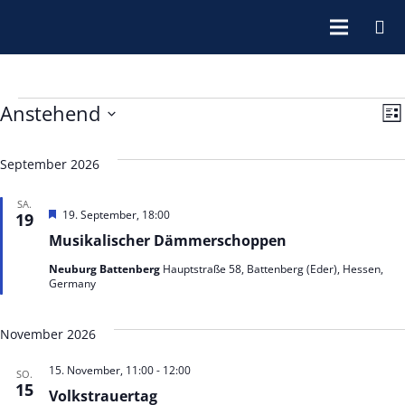
VERANSTALTUNGEN
A
V
Anstehend
Lis
Datum
N
A
wählen.
September 2026
N
SA.
Hervorgehoben
19. September, 18:00
19
Musikalischer Dämmerschoppen
Neuburg Battenberg
Hauptstraße 58, Battenberg (Eder), Hessen,
Germany
November 2026
15. November, 11:00
-
12:00
SO.
15
Volkstrauertag