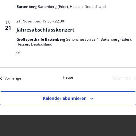
Battenberg
Battenberg (Eder), Hessen, Deutschland
21. November, 19:30
-
22:30
SA.
21
Jahresabschlusskonzert
Großsporthalle Battenberg
Senonchesstraße 4, Battenberg (Eder),
Hessen, Deutschland
9€
Heute
Nächste
Veranstaltungen
Vorherige
Veran
Kalender abonnieren